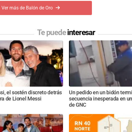
Ver más de Balón de Oro
Te puede
interesar
i, el sostén discreto detrás
Un pedido en un bidón term
era de Lionel Messi
secuencia inesperada en un
de GNC