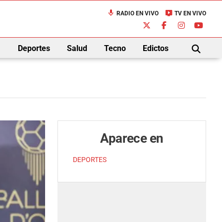
mic
live_tv
RADIO EN VIVO
TV EN VIVO
down
Deportes
Salud
Tecno
Edictos
BUSCAR
Aparece en
DEPORTES