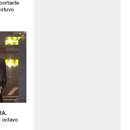
portante
estuvo
IA.
 octavo