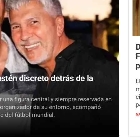
D
F
p
stén discreto detrás de la
E
m
c
 una figura central y siempre reservada en
p
 y organizador de su entorno, acompañó
e del fútbol mundial.
N