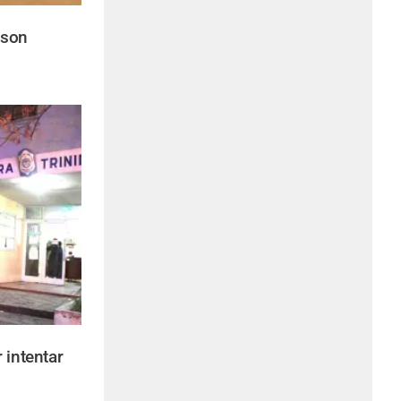
 son
 intentar