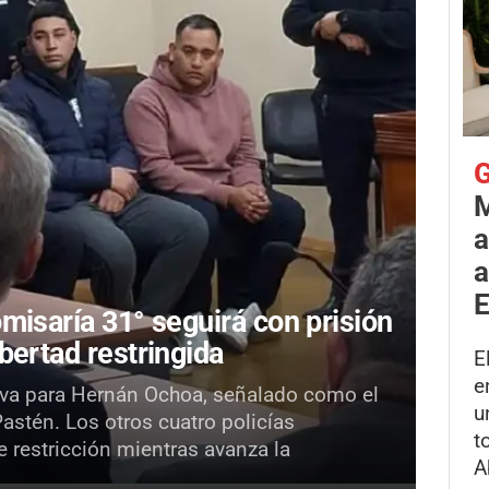
G
M
a
a
E
misaría 31° seguirá con prisión
bertad restringida
E
e
tiva para Hernán Ochoa, señalado como el
u
Pastén. Los otros cuatro policías
t
 restricción mientras avanza la
A