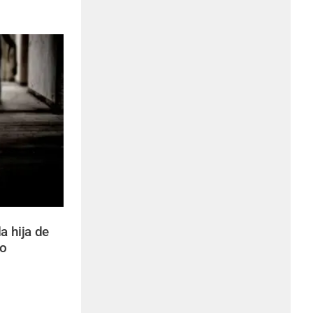
a hija de
so