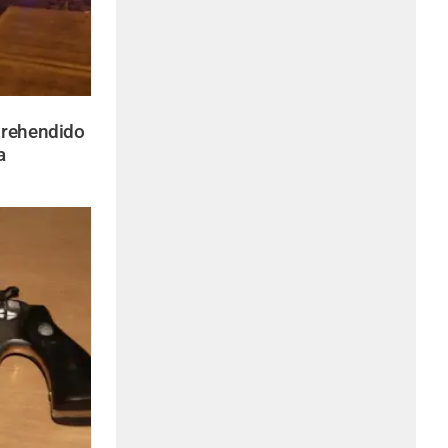
rehendido
a