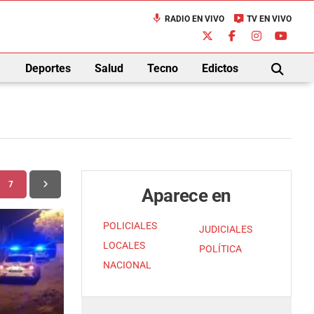
mic
live_tv
RADIO EN VIVO
TV EN VIVO
down
Deportes
Salud
Tecno
Edictos
BUSCAR
7
Aparece en
POLICIALES
JUDICIALES
LOCALES
POLÍTICA
NACIONAL