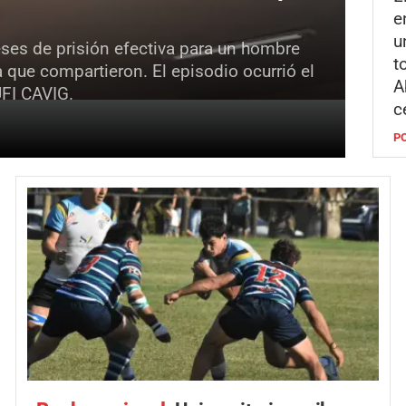
e
u
eses de prisión efectiva para un hombre
t
a que compartieron. El episodio ocurrió el
A
UFI CAVIG.
c
P