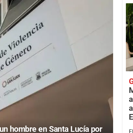
G
M
a
a
E
un hombre en Santa Lucía por
E