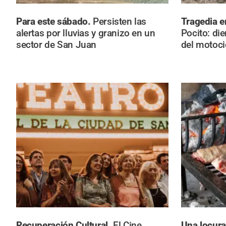
Para este sábado.
Persisten las
Tragedia e
alertas por lluvias y granizo en un
Pocito: di
sector de San Juan
del motocic
Recuperación Cultural.
El Cine
Una locur