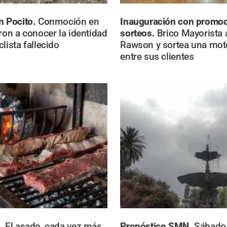
n Pocito.
Conmoción en
Inauguración con promoc
eron a conocer la identidad
sorteos.
Brico Mayorista 
lista fallecido
Rawson y sortea una mo
entre sus clientes
a.
El asado, cada vez más
Pronóstico SMN.
Sábado 