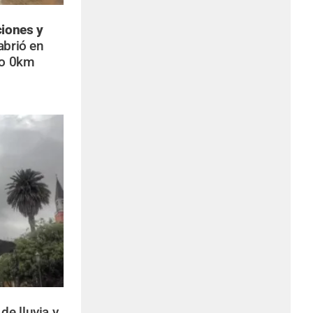
iones y
abrió en
to 0km
de lluvia y