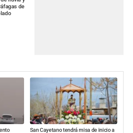
ráfagas de
blado
iento
San Cayetano tendrá misa de inicio a