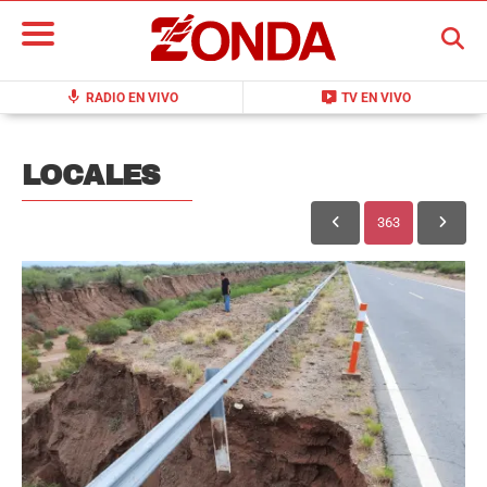
BUSCAR
mic
live_tv
RADIO EN VIVO
TV EN VIVO
LOCALES
363