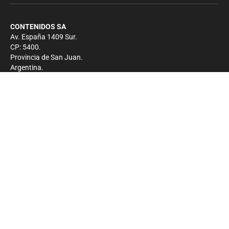
CONTENIDOS SA
Av. España 1409 Sur.
CP: 5400.
Provincia de San Juan.
Argentina.
Contacto
Prensa
+54 264-4033682
Comercial
+54 264-4998755
-
Privacidad
Copyright 2026 - El Zonda - Todos los derechos
reservados.