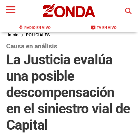
BUSCAR
mic
live_tv
RADIO EN VIVO
TV EN VIVO
Inicio
POLICIALES
Causa en análisis
La Justicia evalúa
una posible
descompensación
en el siniestro vial de
Capital