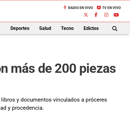
mic
live_tv
RADIO EN VIVO
TV EN VIVO
down
Deportes
Salud
Tecno
Edictos
BUSCAR
con más de 200 piezas
s, libros y documentos vinculados a próceres
idad y procedencia.