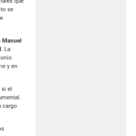
nales que
nto se
te
 Manuel
d
. La
monio
ne y en
si el
cumental.
a cargo
os