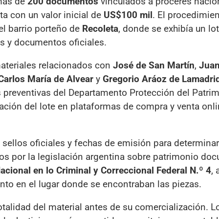
más de
200 documentos
vinculados a próceres nacio
a con un valor inicial de
US$100 mil
. El procedimie
el barrio porteño de
Recoleta
, donde se exhibía un lo
os y documentos oficiales.
materiales relacionados con
José de San Martín
,
Juan
Carlos María de Alvear
y
Gregorio Aráoz de Lamadri
eas preventivas del Departamento Protección del Patri
icación del lote en plataformas de compra y venta onli
 sellos oficiales y fechas de emisión para determinar 
dos por la legislación argentina sobre patrimonio do
cional en lo Criminal y Correccional Federal N.º 4
, 
nto en el lugar donde se encontraban las piezas.
otalidad del material antes de su comercialización. L