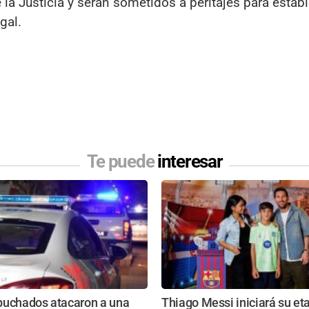
a Justicia y serán sometidos a peritajes para establ
gal.
Te puede
interesar
puchados atacaron a una
Thiago Messi iniciará su et