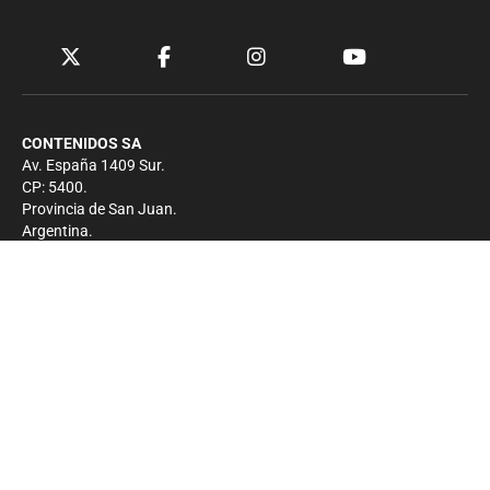
CONTENIDOS SA
Av. España 1409 Sur.
CP: 5400.
Provincia de San Juan.
Argentina.
Contacto
Prensa
+54 264-4033682
Comercial
+54 264-4998755
-
Privacidad
Copyright 2026 - El Zonda - Todos los derechos