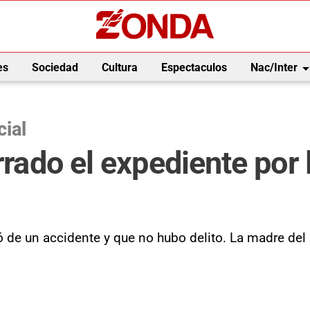
arrow_drop_
es
Sociedad
Cultura
Espectaculos
Nac/Inter
cial
errado el expediente por
z
tó de un accidente y que no hubo delito. La madre de