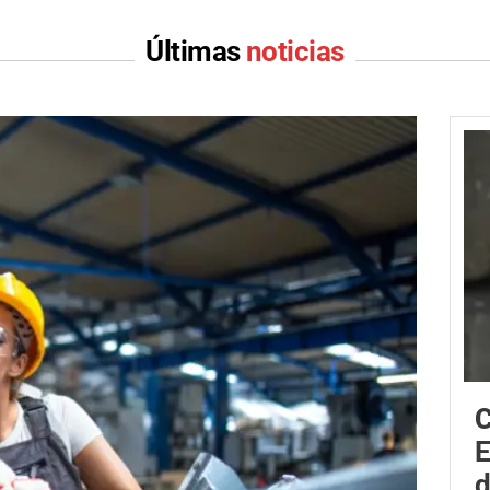
Últimas
noticias
C
E
d