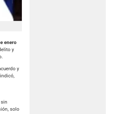
de enero
elito y
o.
acuerdo y
indicó,
 sin
sión, solo