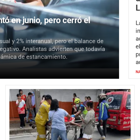
L
tó en junio, pero cerró el
L
i
a
al y 2% interanual, pero el balance de
e
egativo. Analistas advierten que todavía
p
inámica de estancamiento.
a
N