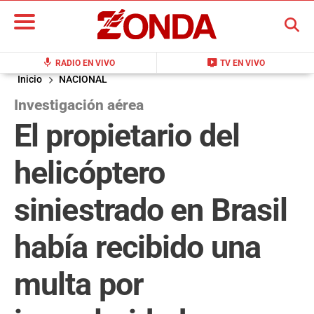
BUSCAR
mic
live_tv
RADIO EN VIVO
TV EN VIVO
Inicio
NACIONAL
Investigación aérea
El propietario del
helicóptero
siniestrado en Brasil
había recibido una
multa por