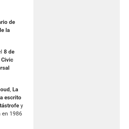
ario de
de la
el
8 de
 Civic
rsal
loud
,
La
a escrito
tástrofe
y
n
en 1986