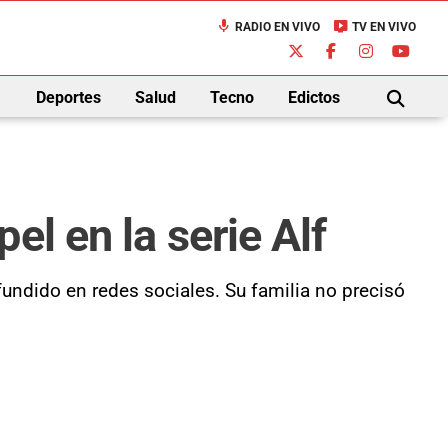
mic
live_tv
RADIO EN VIVO
TV EN VIVO
down
Deportes
Salud
Tecno
Edictos
BUSCAR
el en la serie Alf
ndido en redes sociales. Su familia no precisó