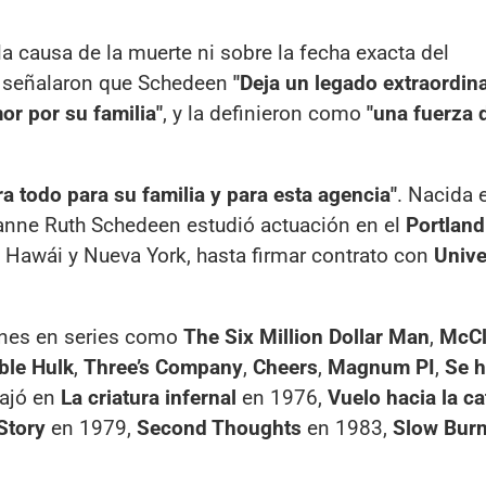
la causa de la muerte ni sobre la fecha exacta del
o, señalaron que Schedeen
"Deja un legado extraordin
or por su familia"
, y la definieron como
"una fuerza 
ra todo para su familia y para esta agencia"
. Nacida 
uanne Ruth Schedeen estudió actuación en el
Portland
n Hawái y Nueva York, hasta firmar contrato con
Unive
iones en series como
The Six Million Dollar Man
,
McC
ble Hulk
,
Three’s Company
,
Cheers
,
Magnum PI
,
Se h
bajó en
La criatura infernal
en 1976,
Vuelo hacia la ca
Story
en 1979,
Second Thoughts
en 1983,
Slow Bur