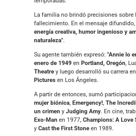
temporadas.
La familia no brindó precisiones sobre 
fallecimiento. En el mensaje difundid
energía creativa, humor ingenioso y am
naturaleza"
.
Su agente también expresó:
"Annie lo e
enero de 1949
en
Portland, Oregón
, L
Theatre
y luego desarrolló su carrera e
Pictures
en Los Ángeles.
A partir de entonces, sumó participac
mujer biónica
,
Emergency!
,
The Incredi
un crimen
y
Judging Amy
. En cine, tra
Exo-Man
en 1977,
Champions: A Love 
y
Cast the First Stone
en 1989.