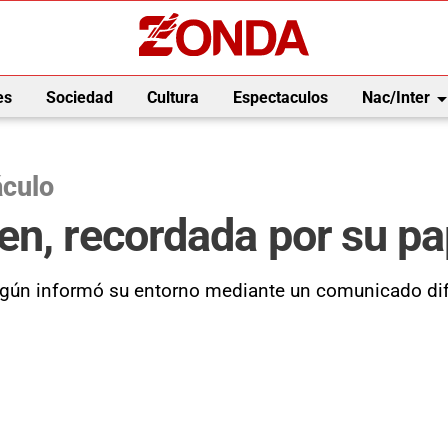
arrow_drop_
es
Sociedad
Cultura
Espectaculos
Nac/Inter
áculo
n, recordada por su pap
egún informó su entorno mediante un comunicado difu