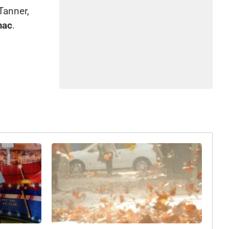
Tanner,
mac
.