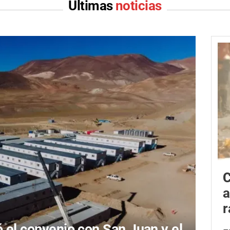
Últimas
noticias
C
a
r
ó el convenio con San Juan y el