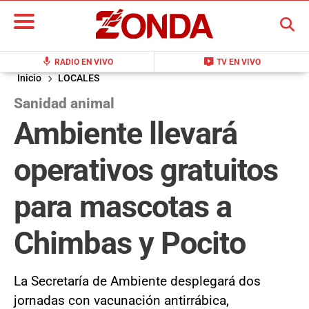
BUSCAR
mic
live_tv
RADIO EN VIVO
TV EN VIVO
Inicio
LOCALES
Sanidad animal
Ambiente llevará
operativos gratuitos
para mascotas a
Chimbas y Pocito
La Secretaría de Ambiente desplegará dos
jornadas con vacunación antirrábica,