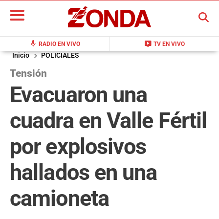
BUSCAR
mic
live_tv
RADIO EN VIVO
TV EN VIVO
Inicio
POLICIALES
Tensión
Evacuaron una
cuadra en Valle Fértil
por explosivos
hallados en una
camioneta