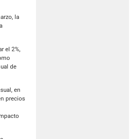
arzo, la
a
r el 2%,
como
nual de
sual, en
en precios
impacto