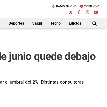
mic
live_tv
RADIO EN VIVO
TV EN VIVO
down
Deportes
Salud
Tecno
Edictos
BUSCAR
de junio quede debajo
r el umbral del 2%. Distintas consultoras