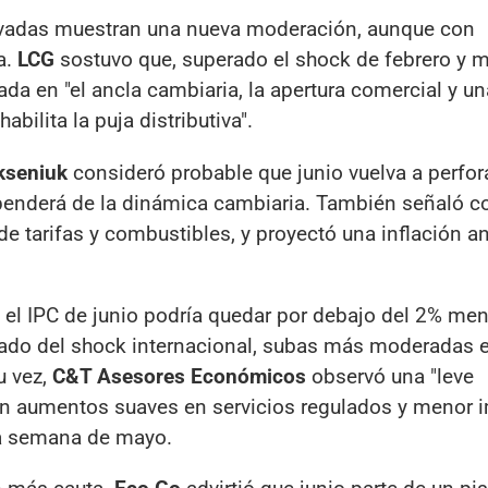
rivadas muestran una nueva moderación, aunque con
a.
LCG
sostuvo que, superado el shock de febrero y m
yada en "el ancla cambiaria, la apertura comercial y un
ilita la puja distributiva".
kseniuk
consideró probable que junio vuelva a perfora
dependerá de la dinámica cambiaria. También señaló 
 de tarifas y combustibles, y proyectó una inflación a
el IPC de junio podría quedar por debajo del 2% men
slado del shock internacional, subas más moderadas 
u vez,
C&T Asesores Económicos
observó una "leve
on aumentos suaves en servicios regulados y menor 
ra semana de mayo.