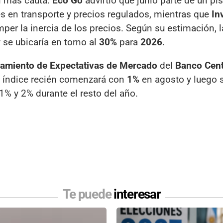
n más cauta.
Eco Go
advirtió que junio parte de un pi
s en transporte y precios regulados, mientras que
In
per la inercia de los precios. Según su estimación, l
 se ubicaría en torno al
30%
para
2026
.
amiento de Expectativas de Mercado
del
Banco Cent
l índice recién comenzará con
1%
en agosto y luego 
1% y 2% durante el resto del año.
Te puede
interesar