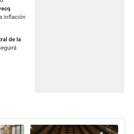
so
vecq
a inflación
ral de la
seguirá