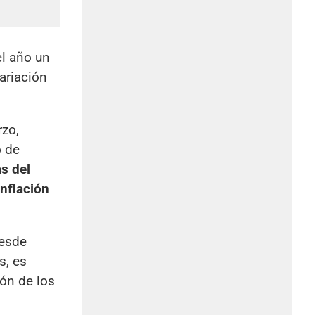
el año un
ariación
zo,
o de
as del
nflación
desde
s, es
ión de los