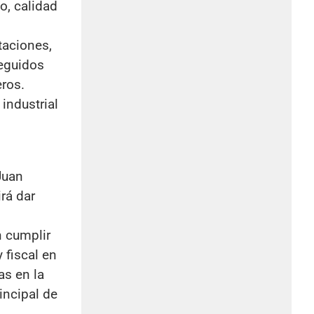
o, calidad
taciones,
seguidos
eros.
industrial
Juan
rá dar
n cumplir
 fiscal en
as en la
incipal de