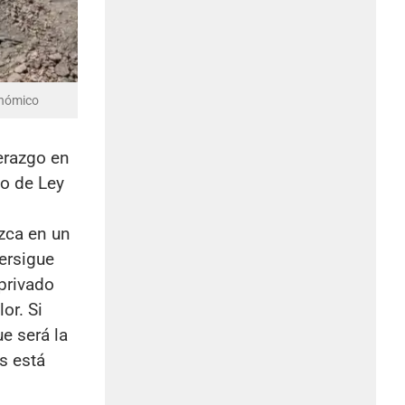
onómico
erazgo en
to de Ley
zca en un
persigue
privado
or. Si
e será la
s está