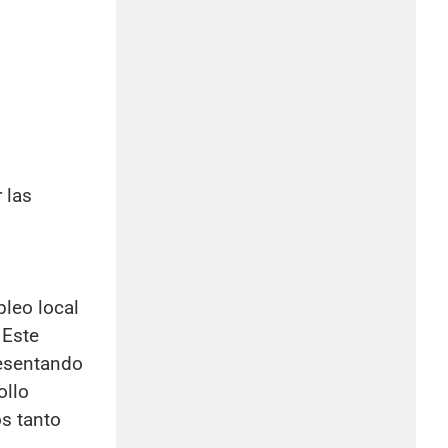
 las
leo local
 Este
resentando
ollo
s tanto