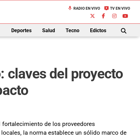
mic
live_tv
RADIO EN VIVO
TV EN VIVO
down
Deportes
Salud
Tecno
Edictos
BUSCAR
 claves del proyecto
pacto
l fortalecimiento de los proveedores
locales, la norma establece un sólido marco de