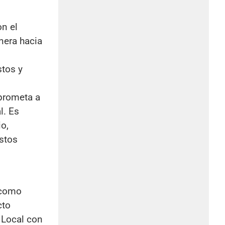
on el
inera hacia
stos y
mprometa a
l. Es
o,
ostos
 como
cto
 Local con