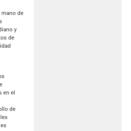
de mano de
s
diano y
tos de
cidad
os
e
s en el
ollo de
ales
 es