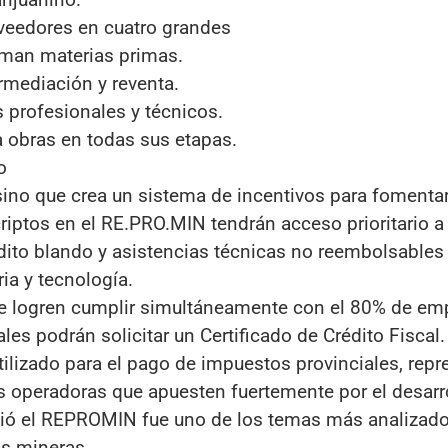
roveedores en cuatro grandes
orman materias primas.
rmediación y reventa.
s profesionales y técnicos.
 obras en todas sus etapas.
o
sino que crea un sistema de incentivos para fomentar
riptos en el RE.PRO.MIN tendrán acceso prioritario a
dito blando y asistencias técnicas no reembolsables
ia y tecnología.
ue logren cumplir simultáneamente con el 80% de emp
es podrán solicitar un Certificado de Crédito Fiscal.
 utilizado para el pago de impuestos provinciales, rep
s operadoras que apuesten fuertemente por el desarr
ndió el REPROMIN fue uno de los temas más analizado
as mineras.