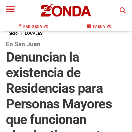
BUSCAR
mic
live_tv
RADIO EN VIVO
TV EN VIVO
Inicio
LOCALES
En San Juan
Denuncian la
existencia de
Residencias para
Personas Mayores
que funcionan