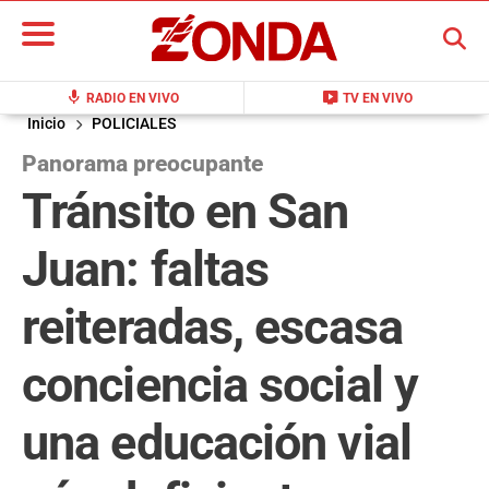
BUSCAR
mic
live_tv
RADIO EN VIVO
TV EN VIVO
Inicio
POLICIALES
Panorama preocupante
Tránsito en San
Juan: faltas
reiteradas, escasa
conciencia social y
una educación vial