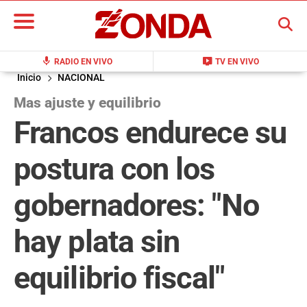
BUSCAR
mic
live_tv
RADIO EN VIVO
TV EN VIVO
Inicio
NACIONAL
Mas ajuste y equilibrio
Francos endurece su
postura con los
gobernadores: "No
hay plata sin
equilibrio fiscal"