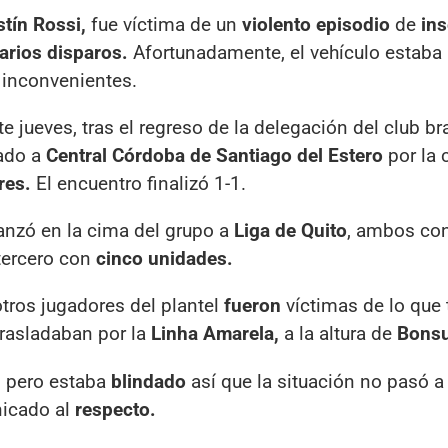
tín Rossi,
fue víctima de un
violento episodio
de
in
arios disparos.
Afortunadamente, el vehículo estaba 
n inconvenientes.
 jueves, tras el regreso de la delegación del club br
ado a
Central Córdoba de Santiago del Estero
por la 
res.
El encuentro finalizó 1-1.
anzó en la cima del grupo a
Liga de Quito
, ambos co
ercero con
cinco unidades.
otros jugadores del plantel
fueron
víctimas de lo que
trasladaban por la
Linha Amarela,
a la altura de
Bonsu
,
pero estaba
blindado
así que la situación no pasó 
nicado al
respecto.