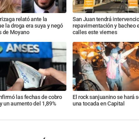
izaga relató ante la
San Juan tendrá intervenci
ue la droga era suya y negó
repavimentación y bacheo e
s de Moyano
calles este viernes
firmó las fechas de cobro
El rock sanjuanino se hará s
 y un aumento del 1,89%
una tocada en Capital