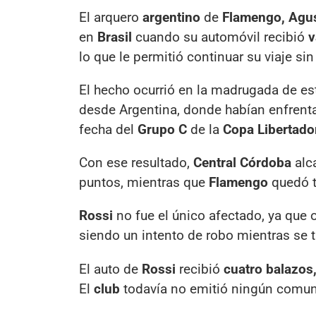
El arquero
argentino
de
Flamengo, Agus
en
Brasil
cuando su automóvil recibió
v
lo que le permitió continuar su viaje si
El hecho ocurrió en la madrugada de este
desde Argentina, donde habían enfrent
fecha del
Grupo C
de la
Copa Libertado
Con ese resultado,
Central Córdoba
alc
puntos, mientras que
Flamengo
quedó t
Rossi
no fue el único afectado, ya que 
siendo un intento de robo mientras se 
El auto de
Rossi
recibió
cuatro balazos
El
club
todavía no emitió ningún comu