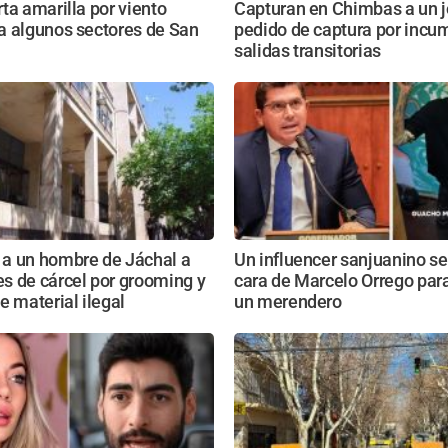
ta amarilla por viento
Capturan en Chimbas a un 
a algunos sectores de San
pedido de captura por incum
salidas transitorias
a un hombre de Jáchal a
Un influencer sanjuanino se
s de cárcel por grooming y
cara de Marcelo Orrego par
e material ilegal
un merendero