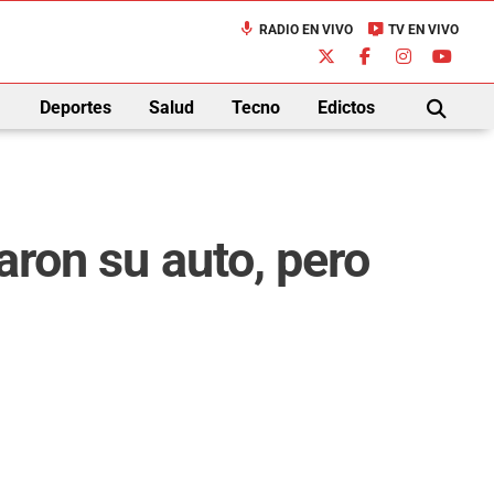
mic
live_tv
RADIO EN VIVO
TV EN VIVO
down
Deportes
Salud
Tecno
Edictos
BUSCAR
aron su auto, pero