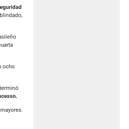
seguridad
blindado,
asileño
cuarta
n ocho
 terminó
cesso.
a mayores.