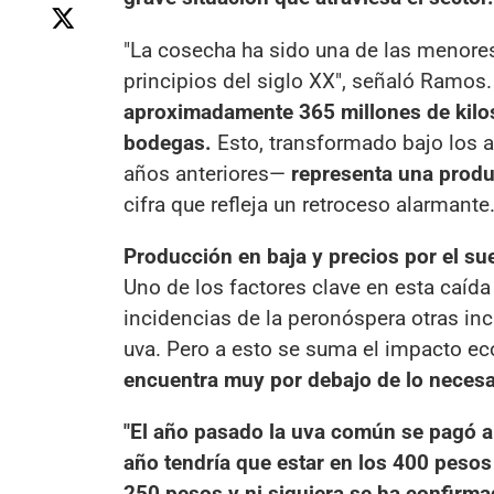
"La cosecha ha sido una de las menore
principios del siglo XX", señaló Ramos
aproximadamente 365 millones de kilos
bodegas.
Esto, transformado bajo los a
años anteriores—
representa una produc
cifra que refleja un retroceso alarmante
Producción en baja y precios por el su
Uno de los factores clave en esta caída 
incidencias de la peronóspera otras in
uva. Pero a esto se suma el impacto e
encuentra muy por debajo de lo necesar
"El año pasado la uva común se pagó a 
año tendría que estar en los 400 pesos
250 pesos y ni siquiera se ha confirma