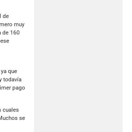
l de
úmero muy
a de 160
 ese
, ya que
y todavía
rimer pago
s cuales
 Muchos se