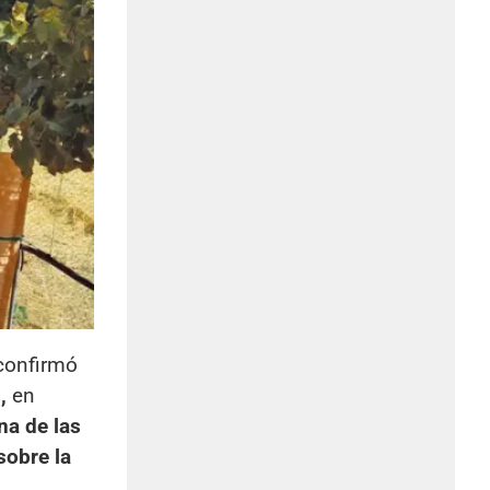
 confirmó
,
en
na de las
sobre la