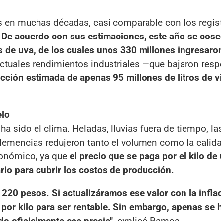
s en muchas décadas, casi comparable con los regis
.
De acuerdo con sus estimaciones, este año se cos
 de uva, de los cuales unos 330 millones ingresaron
ctuales rendimientos industriales —que bajaron resp
ción estimada de apenas 95 millones de litros de v
.
elo
ha sido el clima. Heladas, lluvias fuera de tiempo, la
clemencias redujeron tanto el volumen como la calida
conómico, ya que
el precio que se paga por el kilo de
io para cubrir los costos de producción.
220 pesos. Si actualizáramos ese valor con la inflac
 por kilo para ser rentable. Sin embargo, apenas se 
do oficialmente ese precio"
, explicó Ramos.