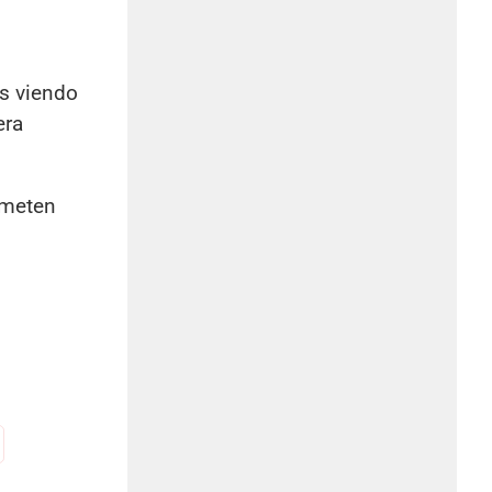
os viendo
era
ometen