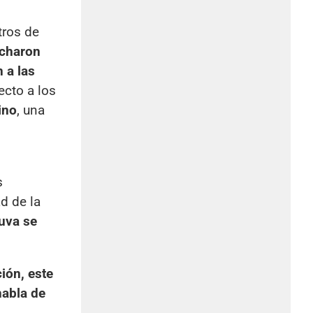
tros de
echaron
 a las
ecto a los
ino
, una
s
d de la
 uva se
ión, este
habla de