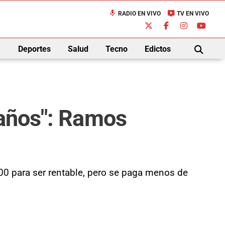
mic
live_tv
RADIO EN VIVO
TV EN VIVO
down
Deportes
Salud
Tecno
Edictos
BUSCAR
 años": Ramos
$400 para ser rentable, pero se paga menos de