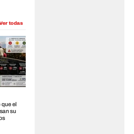
Ver todas
que el
esan su
os