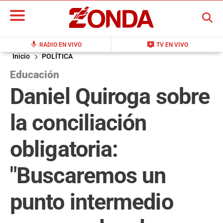
BUSCAR
mic
live_tv
RADIO EN VIVO
TV EN VIVO
Inicio
POLÍTICA
Educación
Daniel Quiroga sobre
la conciliación
obligatoria:
"Buscaremos un
punto intermedio