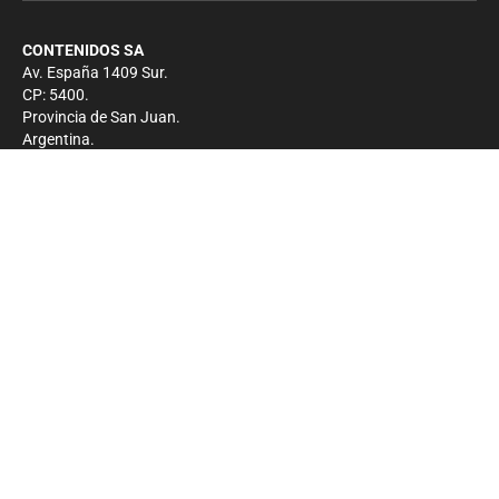
CONTENIDOS SA
Av. España 1409 Sur.
CP: 5400.
Provincia de San Juan.
Argentina.
Contacto
Prensa
+54 264-4033682
Comercial
+54 264-4998755
-
Privacidad
Copyright 2026 - El Zonda - Todos los derechos
reservados.