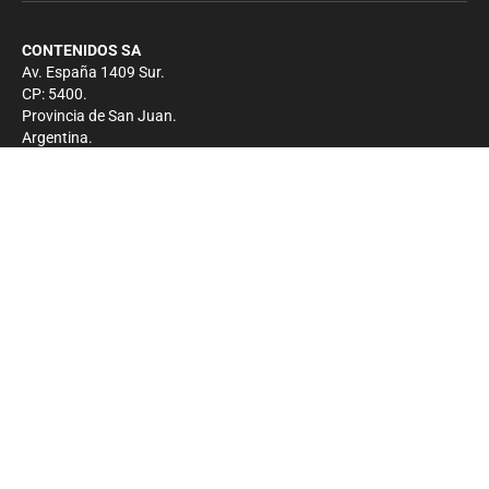
CONTENIDOS SA
Av. España 1409 Sur.
CP: 5400.
Provincia de San Juan.
Argentina.
Contacto
Prensa
+54 264-4033682
Comercial
+54 264-4998755
-
Privacidad
Copyright 2026 - El Zonda - Todos los derechos
reservados.