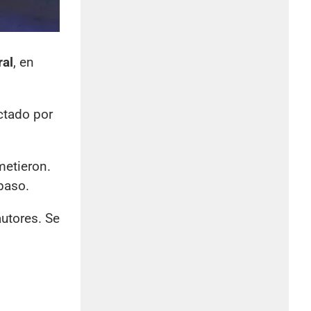
ral
, en
ctado por
 metieron.
paso.
autores. Se