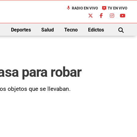
mic
live_tv
RADIO EN VIVO
TV EN VIVO
down
Deportes
Salud
Tecno
Edictos
BUSCAR
asa para robar
os objetos que se llevaban.