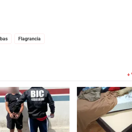
bas
Flagrancia
+ 