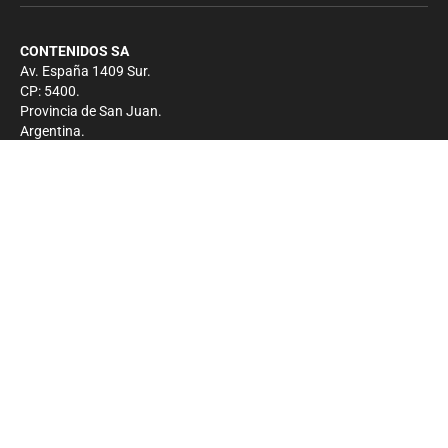
CONTENIDOS SA
Av. España 1409 Sur.
CP: 5400.
Provincia de San Juan.
Argentina.
Contacto
Prensa
+54 264-4033682
Comercial
+54 264-4998755
-
Privacidad
Copyright 2026 - El Zonda - Todos los derechos
reservados.