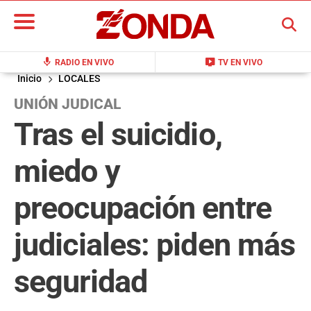
BUSCAR
mic
live_tv
RADIO EN VIVO
TV EN VIVO
Inicio
LOCALES
UNIÓN JUDICAL
Tras el suicidio,
miedo y
preocupación entre
judiciales: piden más
seguridad