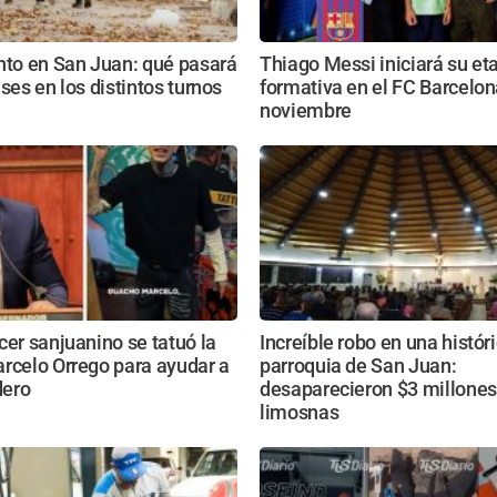
nto en San Juan: qué pasará
Thiago Messi iniciará su et
ases en los distintos turnos
formativa en el FC Barcelon
noviembre
cer sanjuanino se tatuó la
Increíble robo en una histór
rcelo Orrego para ayudar a
parroquia de San Juan:
dero
desaparecieron $3 millones
limosnas