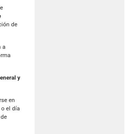
de
e
ción de
 a
forma
general y
rse en
o el día
 de