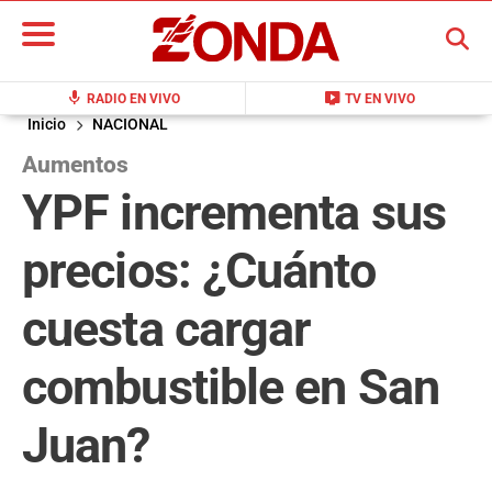
BUSCAR
mic
live_tv
RADIO EN VIVO
TV EN VIVO
Inicio
NACIONAL
Aumentos
YPF incrementa sus
precios: ¿Cuánto
cuesta cargar
combustible en San
Juan?