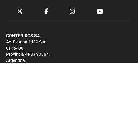
CONTENIDOS SA
Av. España 1409 Sur.
CP: 5400.
Provincia de San Juan.
Argentina.
Contacto
Prensa
+54 264-4033682
Comercial
+54 264-4998755
-
Privacidad
Copyright 2026 - El Zonda - Todos los derechos