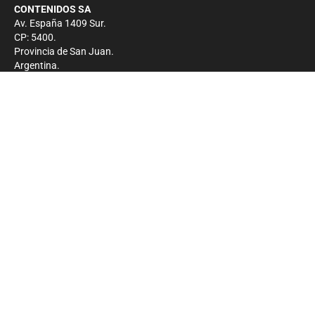
CONTENIDOS SA
Av. España 1409 Sur.
CP: 5400.
Provincia de San Juan.
Argentina.
Contacto
Prensa
+54 264-4033682
Comercial
+54 264-4998755
-
Privacidad
Copyright 2026 - El Zonda - Todos los derechos
reservados.