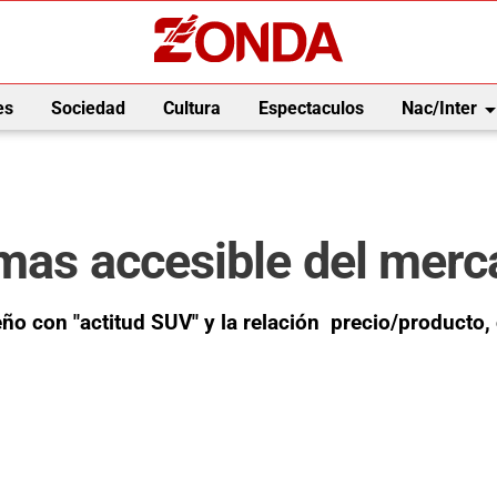
arrow_drop_
es
Sociedad
Cultura
Espectaculos
Nac/Inter
 mas accesible del mer
eño con "actitud SUV" y la relación precio/producto