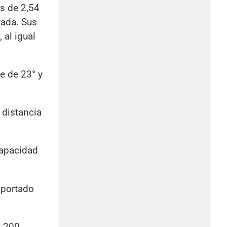
es de 2,54
vada. Sus
 al igual
e de 23° y
 distancia
capacidad
mportado
1.200