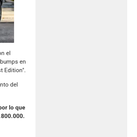
n el
irbumps en
t Edition".
nto del
por lo que
2.800.000.