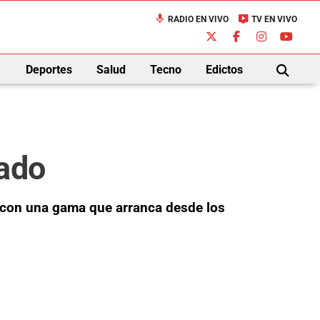
mic
live_tv
RADIO EN VIVO
TV EN VIVO
down
Deportes
Salud
Tecno
Edictos
BUSCAR
cado
, con una gama que arranca desde los