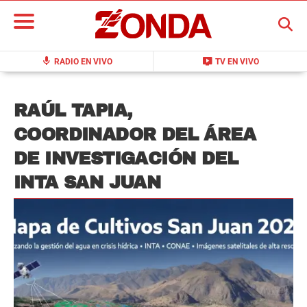
BUSCAR
mic
live_tv
RADIO EN VIVO
TV EN VIVO
RAÚL TAPIA,
COORDINADOR DEL ÁREA
DE INVESTIGACIÓN DEL
INTA SAN JUAN