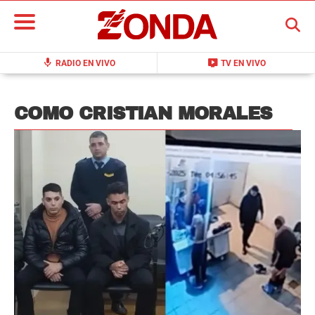
BUSCAR
mic
live_tv
RADIO EN VIVO
TV EN VIVO
COMO CRISTIAN MORALES