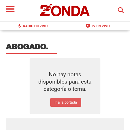
BUSCAR
mic
live_tv
RADIO EN VIVO
TV EN VIVO
ABOGADO.
No hay notas
disponibles para esta
categoría o tema.
Ir a la portada