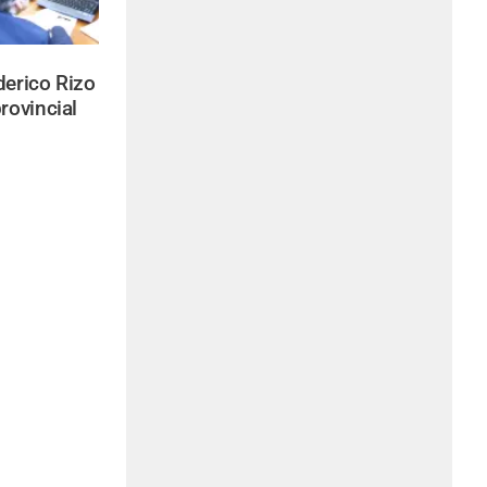
derico Rizo
rovincial