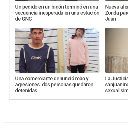
Un pedido en un bidón terminó en una
Nueva aler
secuencia inesperada en una estación
Zonda par
de GNC
Juan
Una comerciante denunció robo y
La Justici
agresiones: dos personas quedaron
sanjuanin
detenidas
sexual si