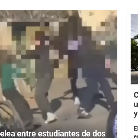
C
u
y
E
elea entre estudiantes de dos
e