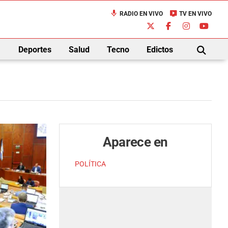
mic
live_tv
RADIO EN VIVO
TV EN VIVO
down
Deportes
Salud
Tecno
Edictos
BUSCAR
Aparece en
POLÍTICA