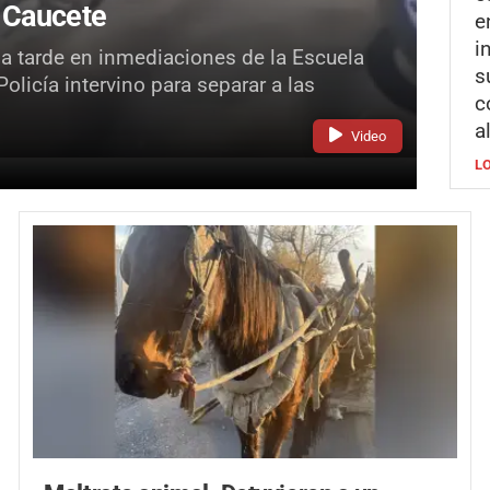
 Caucete
e
i
la tarde en inmediaciones de la Escuela
s
licía intervino para separar a las
c
a
Video
L