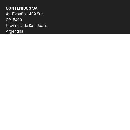
CONTENIDOS SA
Av. España 1409 Sur.
CP: 5400.
Provincia de San Juan.
Argentina.
Contacto
Prensa
+54 264-4033682
Comercial
+54 264-4998755
-
Privacidad
Copyright 2026 - El Zonda - Todos los derechos
reservados.