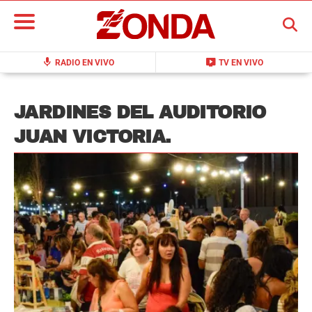
BUSCAR
mic
live_tv
RADIO EN VIVO
TV EN VIVO
JARDINES DEL AUDITORIO
JUAN VICTORIA.