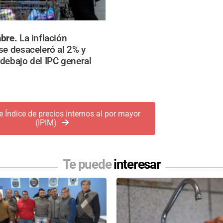
mbre.
La inflación
se desaceleró al 2% y
debajo del IPC general
 Índice de precios internos al por mayor
(IPIM)
Te puede
interesar