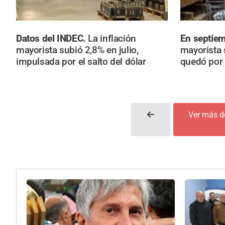
Datos del INDEC.
La inflación
En septie
mayorista subió 2,8% en julio,
mayorista 
impulsada por el salto del dólar
quedó por 
Ver más de