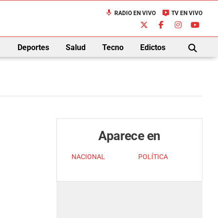
mic
live_tv
RADIO EN VIVO
TV EN VIVO
down
Deportes
Salud
Tecno
Edictos
BUSCAR
Aparece en
NACIONAL
POLÍTICA