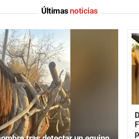
Últimas
noticias
D
F
p
hombre tras detectar un equino