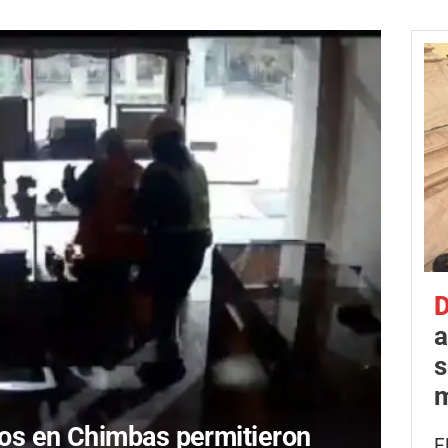
D
a
s
m
os en Chimbas permitieron
E