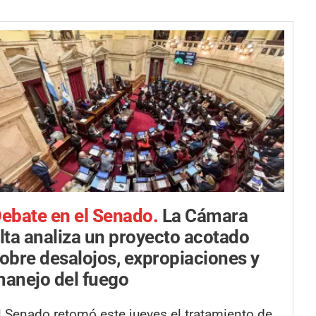
ebate en el Senado.
La Cámara
lta analiza un proyecto acotado
obre desalojos, expropiaciones y
anejo del fuego
l Senado retomó este jueves el tratamiento de