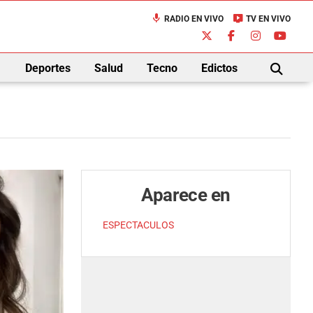
mic
live_tv
RADIO EN VIVO
TV EN VIVO
down
Deportes
Salud
Tecno
Edictos
BUSCAR
Aparece en
ESPECTACULOS