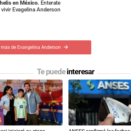
helis en México.
Enterate
 vivir Evagelina Anderson
 más de Evangelina Anderson
Te puede
interesar