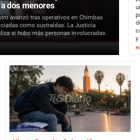
r a dos menores
u
p
entro avanzó tras operativos en Chimbas
d
nciadas como sustraídas. La Justicia
c
liza si hubo más personas involucradas.
y
P