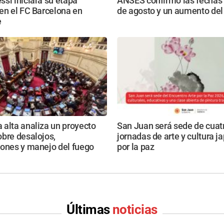
si iniciará su etapa
ANSES confirmó las fechas
en el FC Barcelona en
de agosto y un aumento del
e
alta analiza un proyecto
San Juan será sede de cuat
bre desalojos,
jornadas de arte y cultura 
iones y manejo del fuego
por la paz
Últimas
noticias