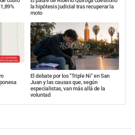
 de cobro
El padre de Alberto Quiroga cuestionó
 1,89%
la hipótesis judicial tras recuperar la
moto
ro
El debate por los "Triple Ni" en San
japonesa
Juan y las causas que, según
especialistas, van más allá de la
voluntad