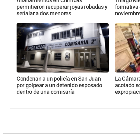
Allanamientos en Chimbas
Thiago Mes
permitieron recuperar joyas robadas y
formativa 
señalar a dos menores
noviembr
Condenan a un policía en San Juan
La Cámara 
por golpear a un detenido esposado
acotado so
dentro de una comisaría
expropiac