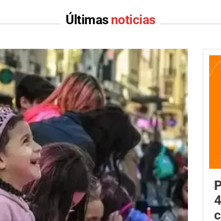
Últimas
noticias
P
4
c