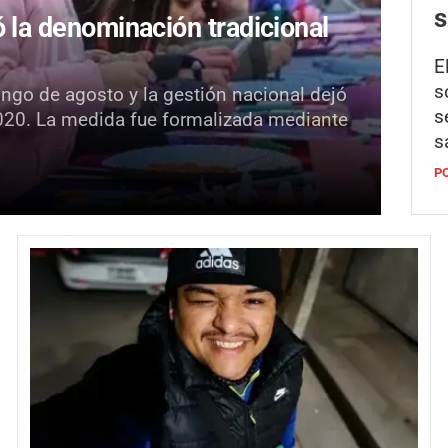
s
ó la denominación tradicional
E
s
ingo de agosto y la gestión nacional dejó
s
020. La medida fue formalizada mediante
s
P