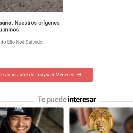
sario.
Nuestros orígenes
uaninos
ado Elio Noé Salcedo
de Juan Jufré de Loaysa y Meneses
Te puede
interesar