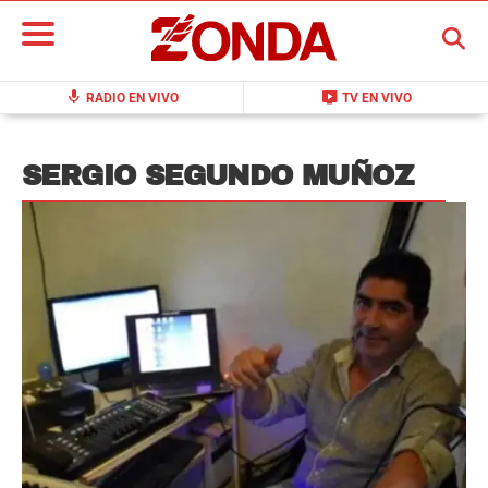
BUSCAR
mic
live_tv
RADIO EN VIVO
TV EN VIVO
SERGIO SEGUNDO MUÑOZ