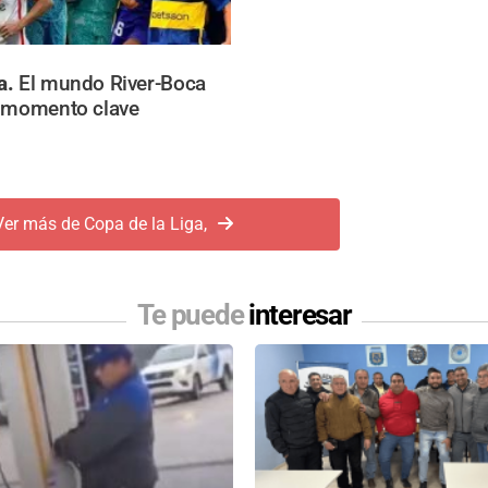
a.
El mundo River-Boca
l momento clave
Ver más de Copa de la Liga,
Te puede
interesar