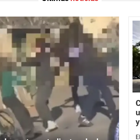
C
u
y
E