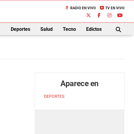
mic
live_tv
RADIO EN VIVO
TV EN VIVO
down
Deportes
Salud
Tecno
Edictos
BUSCAR
Aparece en
DEPORTES