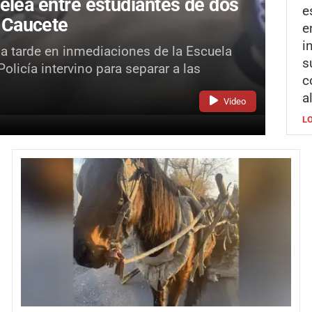
elea entre estudiantes de dos
e
 Caucete
e
i
la tarde en inmediaciones de la Escuela
s
licía intervino para separar a las
c
a
Video
L