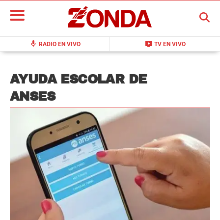
BUSCAR
mic
live_tv
RADIO EN VIVO
TV EN VIVO
AYUDA ESCOLAR DE
ANSES