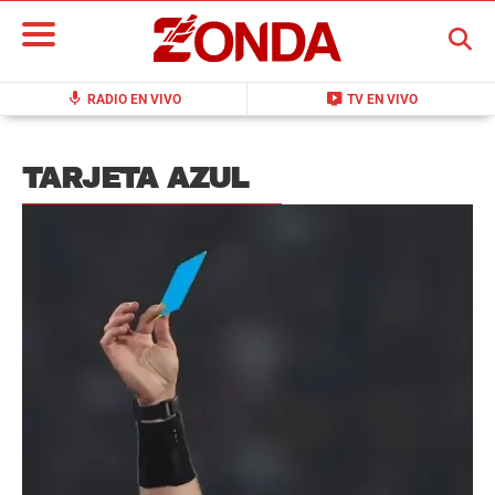
BUSCAR
mic
live_tv
RADIO EN VIVO
TV EN VIVO
TARJETA AZUL