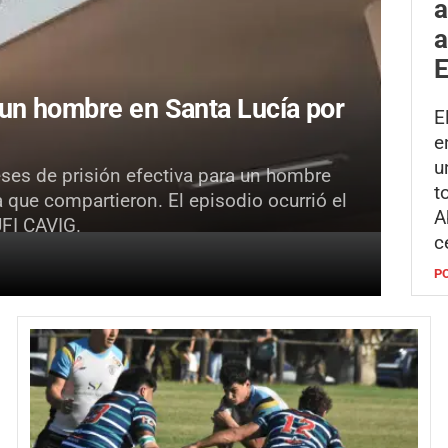
a
a
E
un hombre en Santa Lucía por
E
e
u
eses de prisión efectiva para un hombre
t
a que compartieron. El episodio ocurrió el
A
UFI CAVIG.
c
P