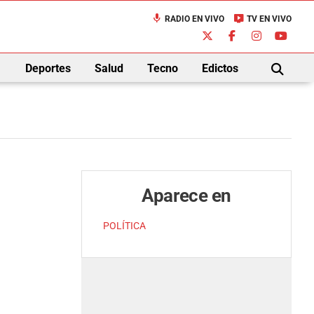
mic
live_tv
RADIO EN VIVO
TV EN VIVO
down
Deportes
Salud
Tecno
Edictos
BUSCAR
Aparece en
POLÍTICA