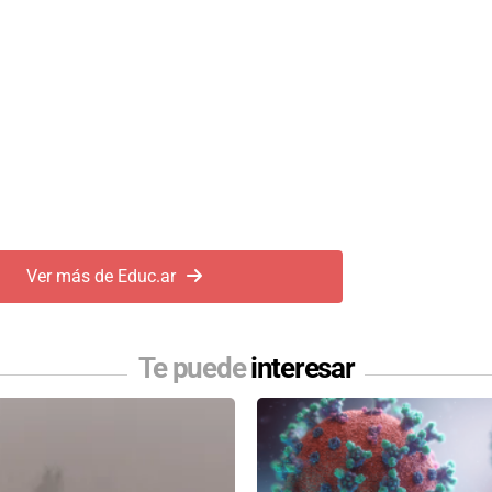
Ver más de Educ.ar
Te puede
interesar