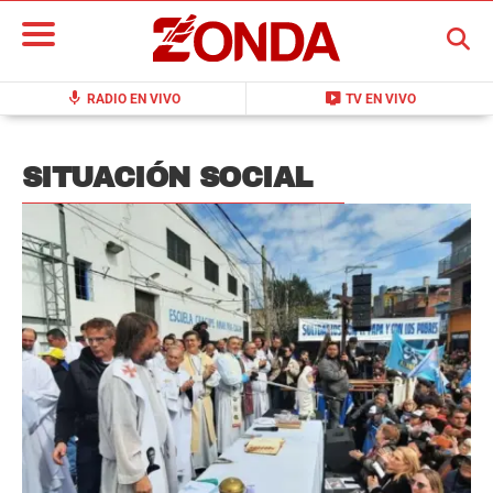
BUSCAR
mic
live_tv
RADIO EN VIVO
TV EN VIVO
SITUACIÓN SOCIAL