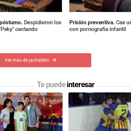
 póstumo.
Despidieron los
Prisión preventiva.
Cae un
 "Peky" cantando
con pornografía infantil
Ver más de jachallero
Te puede
interesar