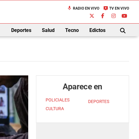
mic
live_tv
RADIO EN VIVO
TV EN VIVO
down
Deportes
Salud
Tecno
Edictos
BUSCAR
Aparece en
POLICIALES
DEPORTES
CULTURA