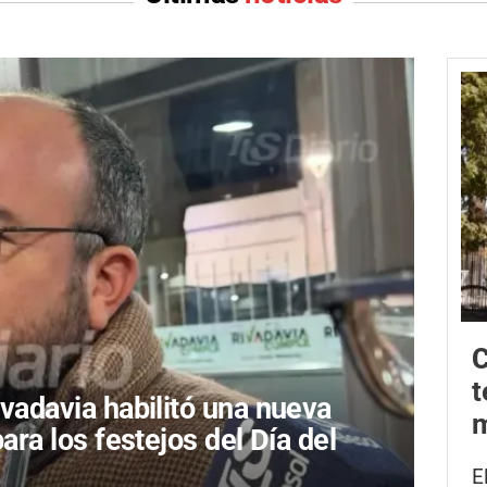
C
t
ivadavia habilitó una nueva
m
para los festejos del Día del
E