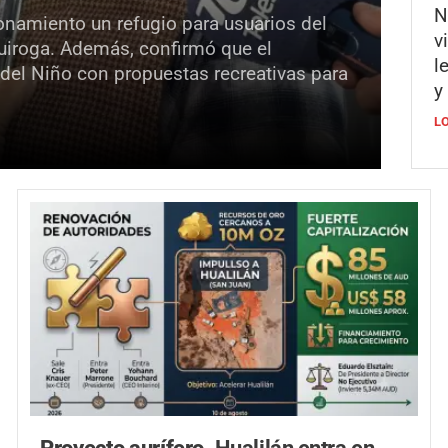
N
onamiento un refugio para usuarios del
v
Quiroga. Además, confirmó que el
l
 del Niño con propuestas recreativas para
y
L
Proyecto aurífero.
Hualilán entra en