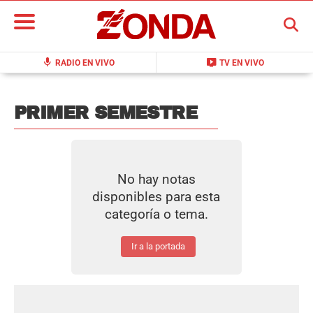
BUSCAR
mic
live_tv
RADIO EN VIVO
TV EN VIVO
PRIMER SEMESTRE
No hay notas
disponibles para esta
categoría o tema.
Ir a la portada