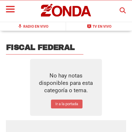
BUSCAR
mic
live_tv
RADIO EN VIVO
TV EN VIVO
FISCAL FEDERAL
No hay notas
disponibles para esta
categoría o tema.
Ir a la portada