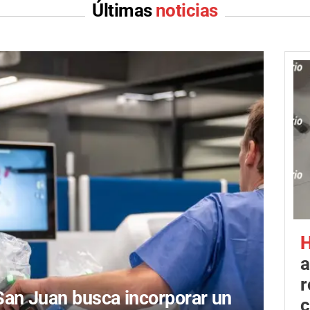
Últimas
noticias
H
a
r
an Juan busca incorporar un
c