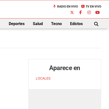
mic
live_tv
RADIO EN VIVO
TV EN VIVO
down
Deportes
Salud
Tecno
Edictos
BUSCAR
Aparece en
LOCALES