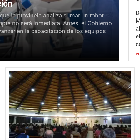
ción
D
 que la provincia analiza sumar un robot
M
mpra no será inmediata. Antes, el Gobierno
a
vanzar en la capacitación de los equipos
e
c
P